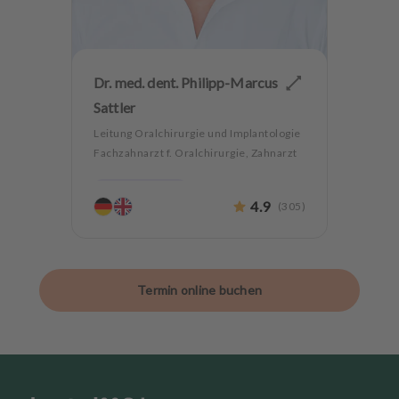
Dr. med. dent. Philipp-Marcus
Sattler
Leitung Oralchirurgie und Implantologie
Fachzahnarzt f. Oralchirurgie, Zahnarzt
Parodontologie
4.9
(
305
)
Ästhetische Zahnheilkunde
Hochwertiger Zahnersatz
CMD
Oralchirurgie
Implantologie
Alterszahnheilkunde
Termin online buchen
Zahnerhaltung
Angstpatienten