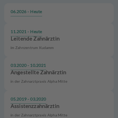
u
s
06.2026 - Heute
s
t
a
t
11.2021 - Heute
t
Leitende Zahnärztin
u
im Zahnzentrum Kudamm
n
g
03.2020 - 10.2021
Angestellte Zahnärztin
in der Zahnarztpraxis Alpha Mitte
05.2019 - 03.2020
Assistenzzahnärztin
in der Zahnarztpraxis Alpha Mitte