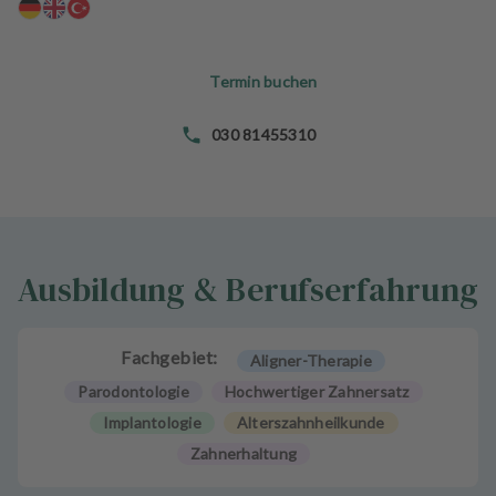
n
d
l
Termin buchen
u
n
g
030 81455310
e
n
T
e
Ausbildung & Berufserfahrung
a
m
J
Fachgebiet:
Aligner-Therapie
o
Parodontologie
Hochwertiger Zahnersatz
b
Implantologie
Alterszahnheilkunde
s
Zahnerhaltung
A