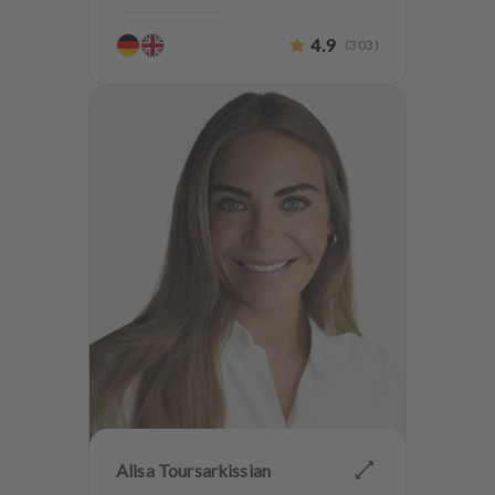
Parodontologie
4.9
(
303
)
Ästhetische Zahnheilkunde
Hochwertiger Zahnersatz
CMD
Oralchirurgie
Implantologie
Alterszahnheilkunde
Zahnerhaltung
Angstpatienten
Alisa Toursarkissian