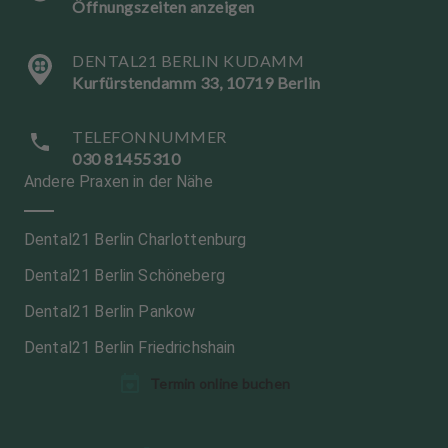
Öffnungszeiten anzeigen
DENTAL21 BERLIN KUDAMM
Kurfürstendamm 33, 10719 Berlin
TELEFONNUMMER
030 81455310
Andere Praxen in der Nähe
Dental21 Berlin Charlottenburg
Dental21 Berlin Schöneberg
Dental21 Berlin Pankow
Dental21 Berlin Friedrichshain
Termin online buchen
S
S