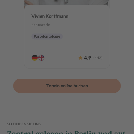
Vivien Korffmann
Zahnärztin
Parodontologie
4.9
(
442
)
Termin online buchen
SO FINDEN SIE UNS
Zentral gelegen in Berlin und gut