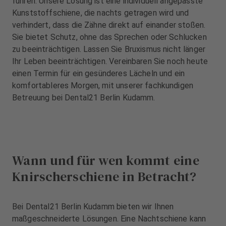
führen. Unsere Lösung ist eine individuell angepasste
u
u
Kunststoffschiene, die nachts getragen wird und
s
s
verhindert, dass die Zähne direkt auf einander stoßen.
s
s
Sie bietet Schutz, ohne das Sprechen oder Schlucken
t
t
a
a
zu beeinträchtigen. Lassen Sie Bruxismus nicht länger
t
t
Ihr Leben beeinträchtigen. Vereinbaren Sie noch heute
t
t
einen Termin für ein gesünderes Lächeln und ein
u
u
komfortableres Morgen, mit unserer fachkundigen
n
n
Betreuung bei Dental21 Berlin Kudamm.
g
g
Wann und für wen kommt eine
Knirscherschiene in Betracht?
Bei Dental21 Berlin Kudamm bieten wir Ihnen
maßgeschneiderte Lösungen. Eine Nachtschiene kann