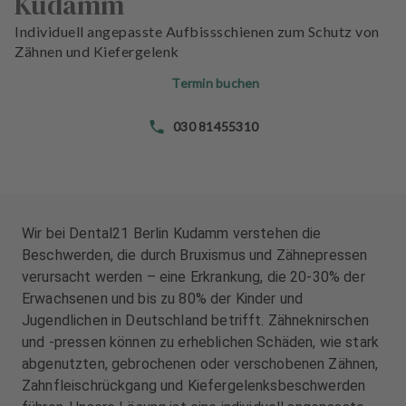
Kudamm
n
n
d
d
Individuell angepasste Aufbissschienen zum Schutz von
l
l
Zähnen und Kiefergelenk
u
u
Termin buchen
n
n
g
g
030 81455310
e
e
n
n
T
T
e
e
a
a
Wir bei Dental21 Berlin Kudamm verstehen die
m
m
Beschwerden, die durch Bruxismus und Zähnepressen
verursacht werden – eine Erkrankung, die 20-30% der
J
J
Erwachsenen und bis zu 80% der Kinder und
o
o
Jugendlichen in Deutschland betrifft. Zähneknirschen
b
b
und -pressen können zu erheblichen Schäden, wie stark
s
s
abgenutzten, gebrochenen oder verschobenen Zähnen,
Zahnfleischrückgang und Kiefergelenksbeschwerden
A
A