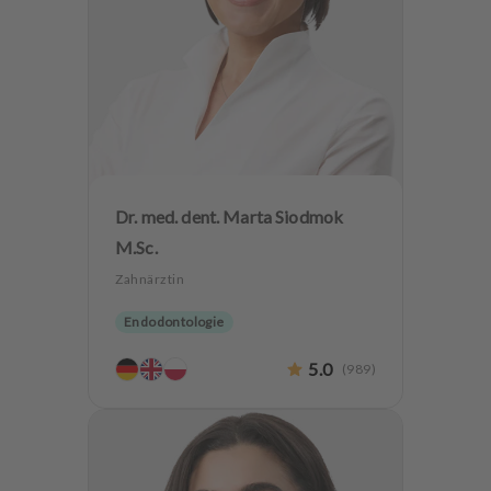
Dr. med. dent. Marta Siodmok
M.Sc.
Zahnärztin
Endodontologie
5.0
(
989
)