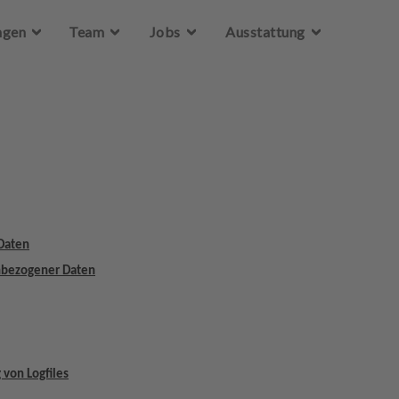
Zum Hauptinhalt springen
ngen
Team
Jobs
Ausstattung
Daten
enbezogener Daten
 von Logfiles