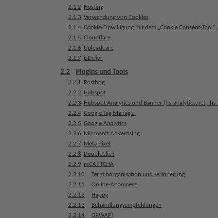
e
2.1.2
Hosting
h
2.1.3
Verwendung von Cookies
2.1.4
Cookie-Einwilligung mit dem „Cookie Consent-Tool“
a
2.1.5
Cloudflare
n
2.1.6
Uploadcare
d
2.1.7
jsDelivr
l
u
2.2
Plugins und Tools
n
2.2.1
Posthog
g
2.2.2
Hubspot
e
2.2.3
Hubspot Analytics und Banner (hs-analytics.net,  hs
2.2.4
Google Tag Manager
n
2.2.5
Google Analytics
2.2.6
Microsoft Advertising
T
2.2.7
Meta Pixel
e
2.2.8
DoubleClick
a
2.2.9
reCAPTCHA
m
2.2.10
Terminorganisation und -erinnerung
2.2.11
Online-Anamnese
J
2.2.12
Happy
o
2.2.13
Behandlungsempfehlungen
b
2.2.14
GRWAPI