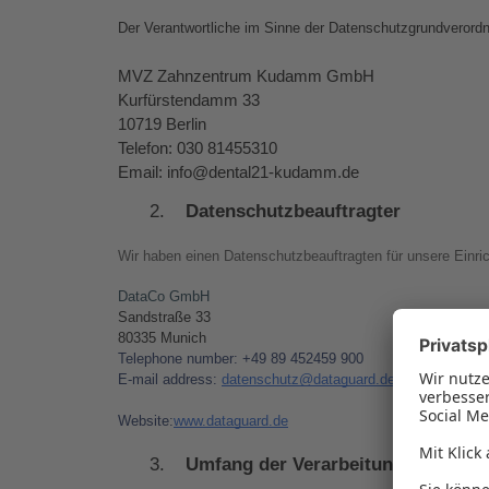
Der Verantwortliche im Sinne der Datenschutzgrundverordn
MVZ Zahnzentrum Kudamm GmbH
Kurfürstendamm 33
10719 Berlin
Telefon: 030 81455310
Email: info@dental21-kudamm.de
Datenschutzbeauftragter
Wir haben einen Datenschutzbeauftragten für unsere Einricht
DataCo GmbH
Sandstraße 33 
80335 Munich
Telephone number: +49 89 452459 900
E-mail address: 
d
atenschutz@dataguard.de
Website:
www.dataguard.de
Umfang der Verarbeitung persone