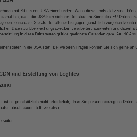
nehmen mit Sitz in den USA eingebunden. Wenn diese Tools aktiv sind, könn
darauf hin, dass die USA kein sicherer Drittstaat im Sinne des EU-Datenschu
eben, ohne dass Sie als Betroffener hiergegen gerichtlich vorgehen könnte
lichen Daten zu Überwachungszwecken verarbeiten, auswerten und dauerhaft s
 Übermittlung in diese Drittstaaten gültige geeignete Garantien gem. Art. 46 
dheitsdaten in die USA statt. Bei weiteren Fragen können Sie sich gerne an
 CDN und Erstellung von Logfiles
tzung
itts ist es grundsätzlich nicht erforderlich, dass Sie personenbezogene Daten
 automatisch übermittelt, wie etwa:
etseiten