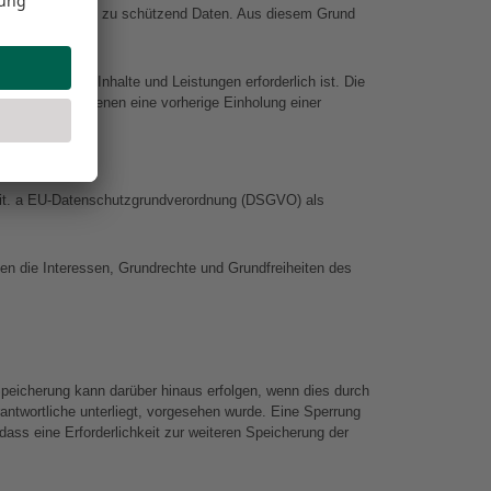
SGVO“) besonders zu schützend Daten. Aus diesem Grund 
owie unserer Inhalte und Leistungen erforderlich ist. Die 
n Fällen, in denen eine vorherige Einholung einer 
1 lit. a EU-Datenschutzgrundverordnung (DSGVO) als 
gen die Interessen, Grundrechte und Grundfreiheiten des 
peicherung kann darüber hinaus erfolgen, wenn dies durch 
ntwortliche unterliegt, vorgesehen wurde. Eine Sperrung 
ass eine Erforderlichkeit zur weiteren Speicherung der 