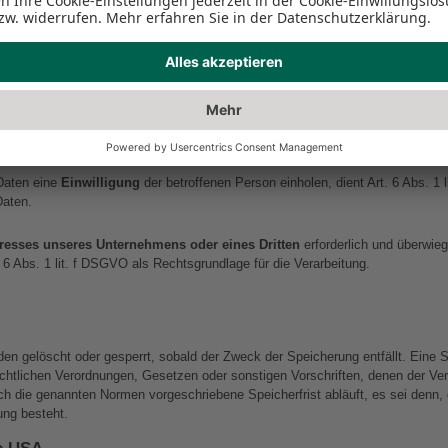
en, sehr sensible und gem Art. 9 EU-Datenschutzgrundverordnung (fortan „D
ellenwert.
dsätzlich nur, soweit dies zur Bereitstellung einer funktionsfähigen Website s
gt regelmäßig nur nach Einwilligung des Nutzers. Eine Ausnahme gilt in solche
d die Verarbeitung der Daten durch gesetzliche Vorschriften gestattet ist.
tung personenbezogener Daten
Daten eine 
Einwilligung
 der betroffenen Person einholen, dient Art. 6 Abs. 
Daten.
eresses unseres Unternehmens oder eines Dritten
 erforderlich und überwie
. 6 Abs. 1 lit. f DSGVO als Rechtsgrundlage für die Verarbeitung.
n gelöscht oder gesperrt, sobald der Zweck der Speicherung entfällt. Eine S
htlichen Verordnungen, Gesetzen oder sonstigen Vorschriften, denen der Vera
h die genannten Normen vorgeschriebene Speicherfrist abläuft, es sei denn, d
ung besteht.
ie USA