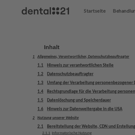
Startseite
Behandlu
A
n
m
el
d
e
Inhalt
n
1
Allgemeines, Verantwortlicher, Datenschutzbeauftragter
S
t
1.1
Hinweis zur verantwortlichen Stelle
a
1.2
Datenschutzbeauftragter
r
1.3
Umfang der Verarbeitung personenbezogener 
t
s
1.4
Rechtsgrundlage für die Verarbeitung person
e
1.5
Datenlöschung und Speicherdauer
i
1.6
Hinweis zur Datenweitergabe in die USA
t
e
2
Nutzung unserer Website
2.1
Bereitstellung der Website, CDN und Erstellung
B
2.1.1
Informatorische Nutzung