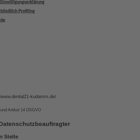
 Einwilligungserklärung
hließlich Profiling
rde
//www.dental21-kudamm.de/
3 und Artikel 14 DSGVO
 Datenschutzbeauftragter
n Stelle