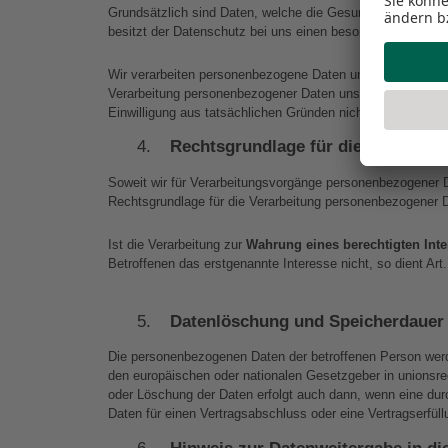
Grundsätzlich sind Daten, welche die Gesundheit betreff
besitzt der Datenschutz bei uns einen besonders hohen St
Wir verarbeiten personenbezogene Daten unserer Nutzer grun
Verarbeitung personenbezogener Daten unserer Nutzer erfol
Einwilligung aus tatsächlichen Gründen nicht möglich ist un
Rechtsgrundlage für die Verarbei
Soweit wir für Verarbeitungsvorgänge personenbezogener 
Rechtsgrundlage für die Verarbeitung personenbezogener 
Ist die Verarbeitung zur 
Wahrung eines berechtigten Int
Betroffenen das erstgenannte Interesse nicht, so dient Art
Datenlöschung und Speicherdauer
Die personenbezogenen Daten der betroffenen Person werde
den europäischen oder nationalen Gesetzgeber in unionsrec
oder Löschung der Daten erfolgt auch dann, wenn eine durc
Daten für einen Vertragsabschluss oder eine Vertragserfüll
Hinweis zur Datenweitergabe in d