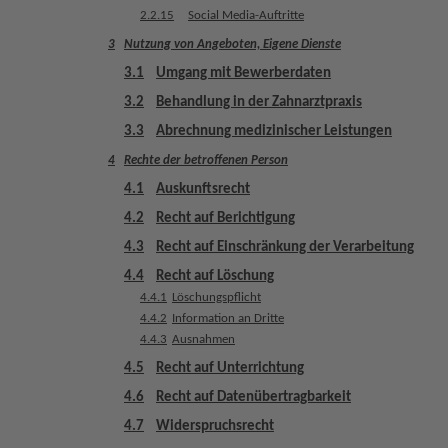
s
2.2.15
Social Media-Auftritte
3
Nutzung von Angeboten, Eigene Dienste
A
3.1
Umgang mit Bewerberdaten
u
s
3.2
Behandlung in der Zahnarztpraxis
s
3.3
Abrechnung medizinischer Leistungen
t
4
Rechte der betroffenen Person
a
t
4.1
Auskunftsrecht
t
4.2
Recht auf Berichtigung
u
4.3
Recht auf Einschränkung der Verarbeitung
n
g
4.4
Recht auf Löschung
4.4.1
Löschungspflicht
4.4.2
Information an Dritte
4.4.3
Ausnahmen
4.5
Recht auf Unterrichtung
4.6
Recht auf Datenübertragbarkeit
4.7
Widerspruchsrecht