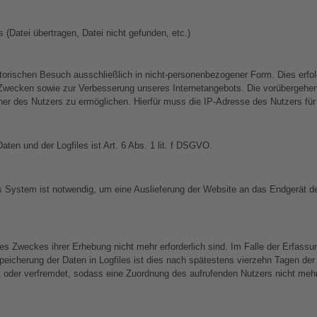
 (Datei übertragen, Datei nicht gefunden, etc.)
orischen Besuch ausschließlich in nicht-personenbezogener Form. Dies erfol
n Zwecken sowie zur Verbesserung unseres Internetangebots. Die vorübergehe
er des Nutzers zu ermöglichen. Hierfür muss die IP-Adresse des Nutzers für 
ten und der Logfiles ist Art. 6 Abs. 1 lit. f DSGVO.
System ist notwendig, um eine Auslieferung der Website an das Endgerät de
es Zweckes ihrer Erhebung nicht mehr erforderlich sind. Im Falle der Erfassung
 Speicherung der Daten in Logfiles ist dies nach spätestens vierzehn Tagen de
oder verfremdet, sodass eine Zuordnung des aufrufenden Nutzers nicht mehr mög