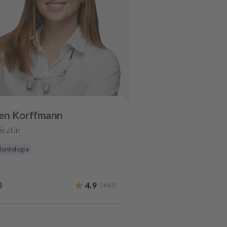
ien Korffmann
rztin
dontologie
4.9
(
443
)