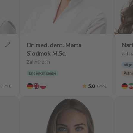
Dr. med. dent. Marta
Nari
Siodmok M.Sc.
Zahnä
Zahnärztin
Align
Endodontologie
Ästh
e
Hoch
5.0
(
1251
)
(
989
)
Zahn