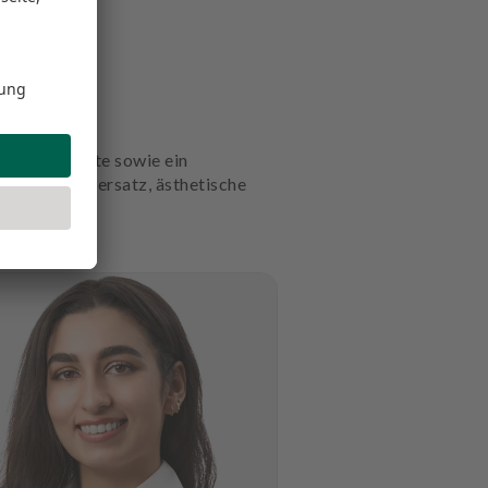
nte Zahnärzte sowie ein
ologie, Zahnersatz, ästhetische