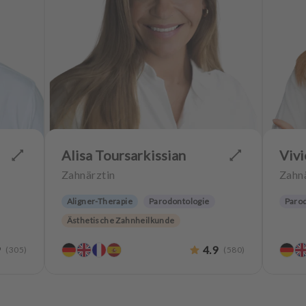
Alisa Toursarkissian
Viv
Zahnärztin
Zahnä
Aligner-Therapie
Parodontologie
Paro
Ästhetische Zahnheilkunde
Hochwertiger Zahnersatz
9
4.9
(
305
)
(
580
)