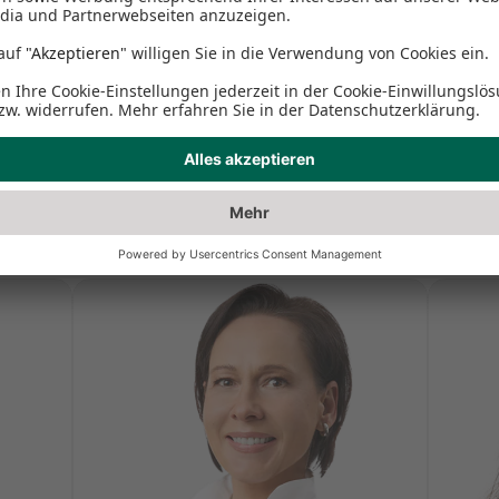
IN GUTEN HÄNDEN
Unser Team
l21 Berlin Kudamm können Sie sich auf erfahrene und kompete
 Team verlassen. Unser Behandlungsspektrum umfasst: Implant
-Behandlungen.