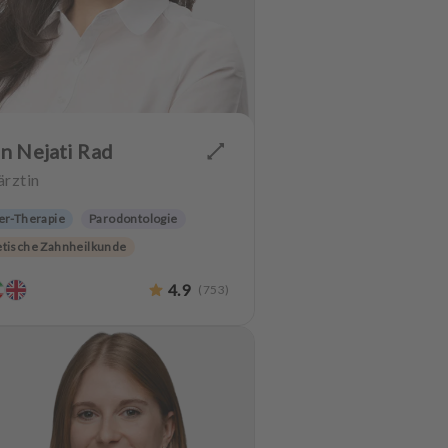
n Nejati Rad
rztin
er-Therapie
Parodontologie
etische Zahnheilkunde
wertiger Zahnersatz
4.9
(
753
)
erhaltung