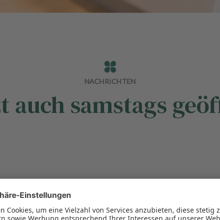
NACHRICHTEN
zt auch samstags geöf