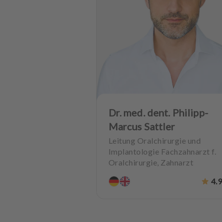
Dr. med. dent. Philipp-
Marcus Sattler
S
Leitung Oralchirurgie und
p
Implantologie Fachzahnarzt f.
r
Oralchirurgie, Zahnarzt
a
c
4.
Parodontologie
h
e
Ästhetische Zahnheilkunde
Hochwertiger Zahnersatz
CMD