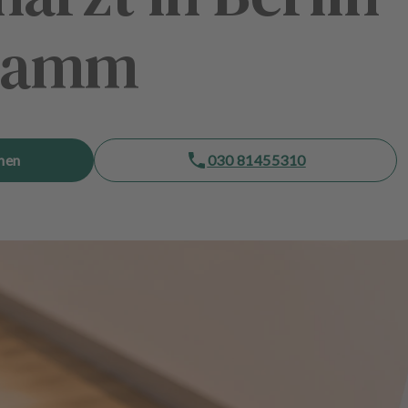
damm
hen
030 81455310