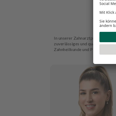
In unserer Zahnarztpraxis Denta
zuverlässiges und qualifiziertes
Zahnheilkunde und Parodontitis