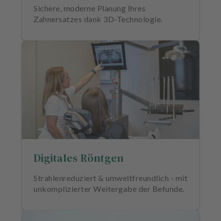
u
Sichere, moderne Planung Ihres
s
Zahnersatzes dank 3D-Technologie.
s
t
a
t
t
u
n
g
Digitales Röntgen
Strahlenreduziert & umweltfreundlich - mit
unkomplizierter Weitergabe der Befunde.