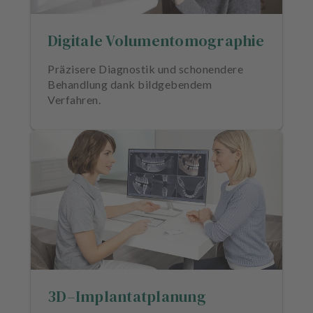
n
d
Digitale Volumentomographie
l
u
n
Präzisere Diagnostik und schonendere
g
Behandlung dank bildgebendem
e
Verfahren.
n
T
e
a
m
J
o
b
s
3D–Implantatplanung
A