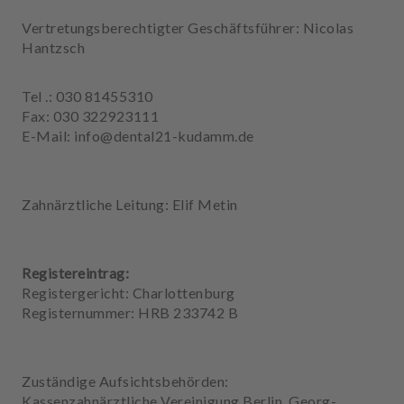
n
Vertretungsberechtigter Geschäftsführer: Nicolas
d
Hantzsch
l
u
n
Tel .: 030 81455310
g
Fax: 030 322923111
e
E-Mail: info@dental21-kudamm.de
n
T
Zahnärztliche Leitung: Elif Metin
e
a
m
Registereintrag:
J
Registergericht: Charlottenburg
o
Registernummer: HRB 233742 B
b
s
Zuständige Aufsichtsbehörden:
A
Kassenzahnärztliche Vereinigung Berlin, Georg-