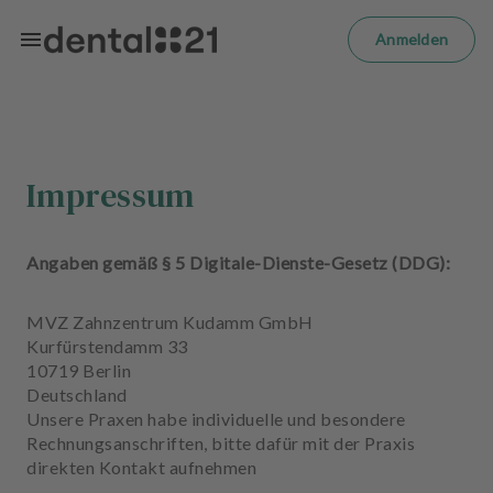
Zum Hauptinhalt springen
m
el
Anmelden
d
e
n
S
t
a
Impressum
r
t
s
Angaben gemäß § 5 Digitale-Dienste-Gesetz (DDG):
e
i
MVZ Zahnzentrum Kudamm GmbH
t
Kurfürstendamm 33
e
10719 Berlin
Deutschland
B
Unsere Praxen habe individuelle und besondere
e
Rechnungsanschriften, bitte dafür mit der Praxis
h
direkten Kontakt aufnehmen
a