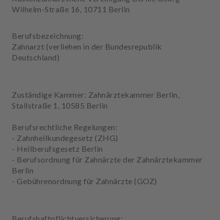
u
Wilhelm-Straße 16, 10711 Berlin
s
s
Berufsbezeichnung:
t
Zahnarzt (verliehen in der Bundesrepublik
a
Deutschland)
t
t
u
n
Zuständige Kammer: Zahnärztekammer Berlin,
g
Stallstraße 1, 10585 Berlin
Berufsrechtliche Regelungen:
- Zahnheilkundegesetz (ZHG)
- Heilberufsgesetz Berlin
- Berufsordnung für Zahnärzte der Zahnärztekammer
Berlin
- Gebührenordnung für Zahnärzte (GOZ)
Berufshaftpflichtversicherung: