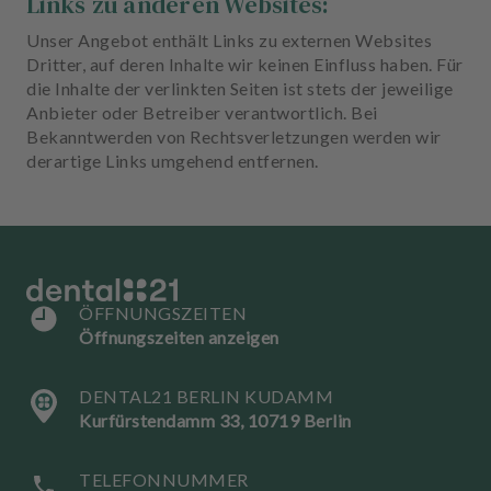
Links zu anderen Websites:
Unser Angebot enthält Links zu externen Websites
Dritter, auf deren Inhalte wir keinen Einfluss haben. Für
die Inhalte der verlinkten Seiten ist stets der jeweilige
Anbieter oder Betreiber verantwortlich. Bei
Bekanntwerden von Rechtsverletzungen werden wir
derartige Links umgehend entfernen.
ÖFFNUNGSZEITEN
Öffnungszeiten anzeigen
DENTAL21 BERLIN KUDAMM
Kurfürstendamm 33, 10719 Berlin
TELEFONNUMMER