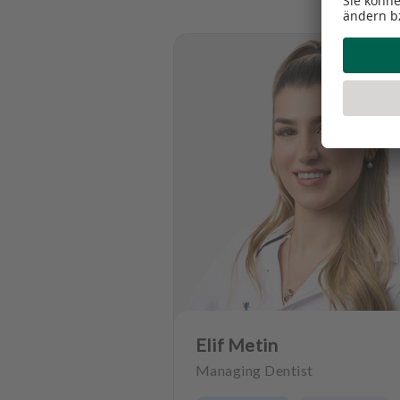
Elif Metin
Managing Dentist