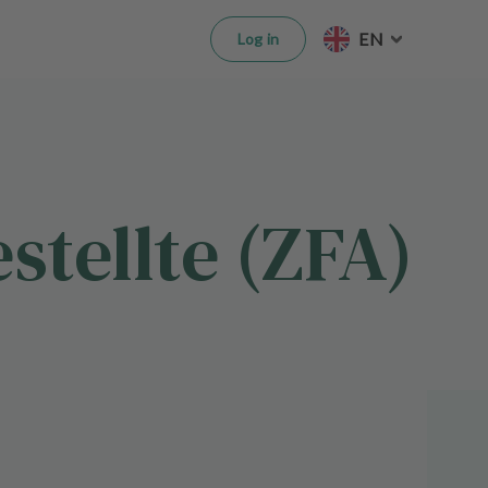
EN
Log in
tellte (ZFA)