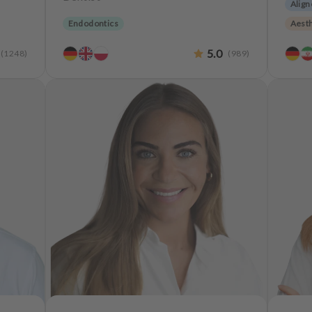
Align
Endodontics
Aesth
Teeth
5.0
(
1248
)
(
989
)