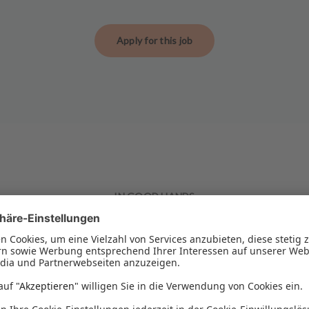
Apply for this job
IN GOOD HANDS
 practice team Berli
teeth, need a tooth correction or help with dentures, you are a
implantology.