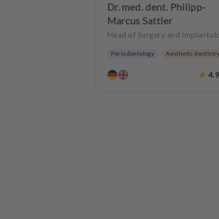
Dr. med. dent. Philipp-
Marcus Sattler
Head of Surgery and Implantol
Periodontology
Aesthetic dentistr
Dentures
CMD
Oralsurgery
4.
Implantology
Dentistry for the elde
Teeth preservation
Anxiety Patient