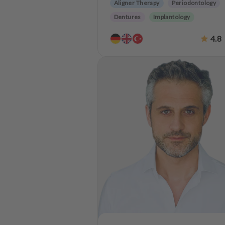
Aligner Therapy
Periodontology
Dentures
Implantology
Dentistry for the elderly
4.8
Teeth preservation