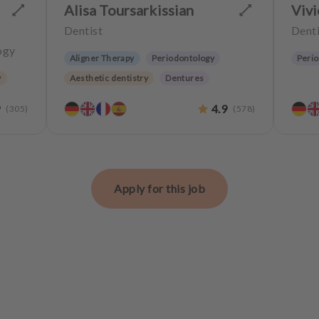
Alisa Toursarkissian
Viv
Dentist
Denti
ogy
Aligner Therapy
Periodontology
Peri
y
Aesthetic dentistry
Dentures
9
4.9
(
305
)
(
578
)
rly
s
Apply for this job