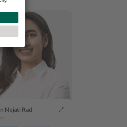
n Nejati Rad
st