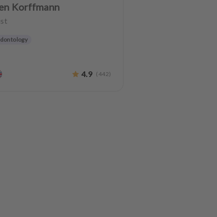
ien Korffmann
st
odontology
4.9
(
442
)