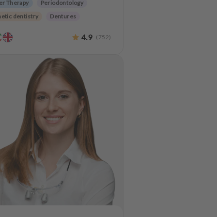
er Therapy
Periodontology
etic dentistry
Dentures
 preservation
4.9
(
752
)