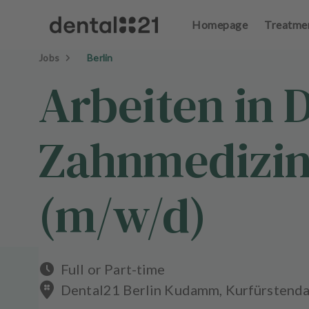
Homepage
Treatme
L
Jobs
Berlin
o
Arbeiten in 
g
in
Zahnmedizini
H
o
m
e
(m/w/d)
p
a
g
e
Full or Part-time
T
Dental21 Berlin Kudamm, Kurfürstend
r
e