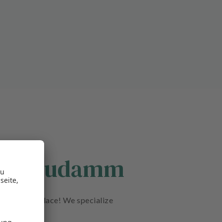
n am Kudamm
t the right place! We specialize