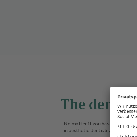
The dental
No matter if you have discolored 
in aesthetic dentistry as well as 