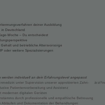
kennungsverfahren deiner Ausbildung
 in Deutschland
4-Tage-Woche – Du entscheidest
klungsperspektive
 Gehalt und betriebliche Altersvorsorge
P oder weitere Spezialisierungen
werden individuell an dein Erfahrungslevel angepasst
medizin unter Supervision unserer approbierten Zahn- ärzt*i
usive Patientenvorbereitung und Assistenz
 modernen digitalen Geräten
enstamms durch professionelle und empathische Betreuung
n Abläufen und Dokumentation der Behandlungen