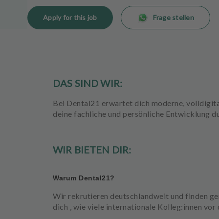
a
Apply for this job
Frage stellen
t
m
e
n
t
s
DAS SIND WIR:
T
Bei Dental21 erwartet dich
moderne, volldigita
e
deine
fachliche
und
persönliche
Entwicklung
d
a
m
WIR BIETEN DIR:
J
o
b
Warum Dental21?
s
Wir rekrutieren
deutschlandweit
und finden ge
E
dich , wie viele internationale Kolleg:innen vor
q