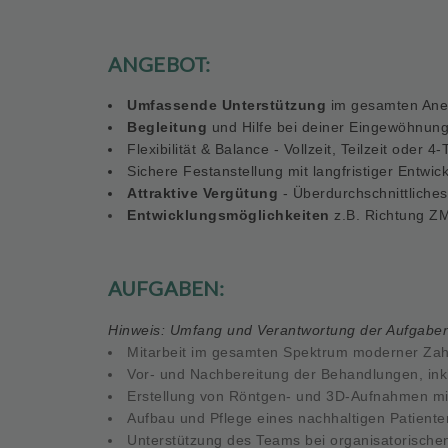
u
i
p
ANGEBOT:
m
e
Umfassende Unterstützung
im gesamten Aner
n
Begleitung
und Hilfe bei deiner Eingewöhnung
t
Flexibilität & Balance
- Vollzeit, Teilzeit oder 
Sichere Festanstellung
mit langfristiger Entwic
Attraktive Vergütung
-
Überdurchschnittliches
Entwicklungsmöglichkeiten
z.B. Richtung ZM
AUFGABEN:
Hinweis: Umfang und Verantwortung der Aufgaben 
Mitarbeit
im gesamten Spektrum moderner Zahn
Vor- und Nachbereitung
der Behandlungen, inkl
Erstellung
von Röntgen- und 3D-Aufnahmen mit
Aufbau und Pflege
eines nachhaltigen Patient
Unterstützung
des Teams bei organisatorische