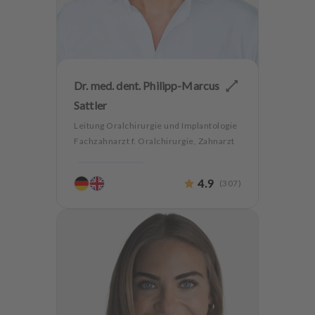
Dr. med. dent. Philipp-Marcus
Sattler
Leitung Oralchirurgie und Implantologie
Fachzahnarzt f. Oralchirurgie, Zahnarzt
Parodontologie
4.9
(
307
)
Ästhetische Zahnheilkunde
Hochwertiger Zahnersatz
CMD
Oralchirurgie
Implantologie
Alterszahnheilkunde
Zahnerhaltung
Angstpatienten