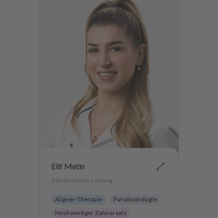
u
s
s
t
a
t
t
u
n
g
Elif Metin
Zahnärztliche Leitung
Aligner-Therapie
Parodontologie
Hochwertiger Zahnersatz