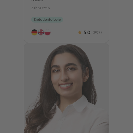
Zahnärztin
Endodontologie
5.0
(
989
)