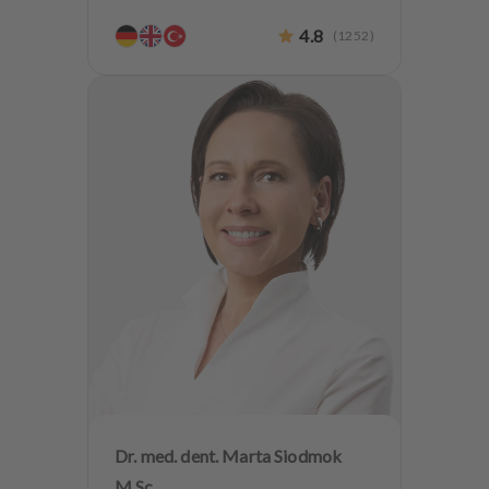
Implantologie
4.8
(
1252
)
Alterszahnheilkunde
Zahnerhaltung
Dr. med. dent. Marta Siodmok
M.Sc.