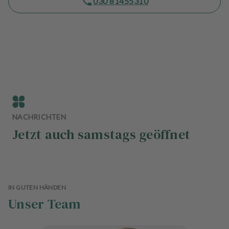
030 81455310
n
d
l
u
n
g
e
n
T
NACHRICHTEN
e
a
Jetzt auch samstags geöffnet
m
J
o
b
IN GUTEN HÄNDEN
s
Unser Team
A