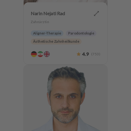
Narin Nejati Rad
Zahnärztin
Aligner-Therapie
Parodontologie
Ästhetische Zahnheilkunde
Hochwertiger Zahnersatz
4.9
(
753
)
Zahnerhaltung