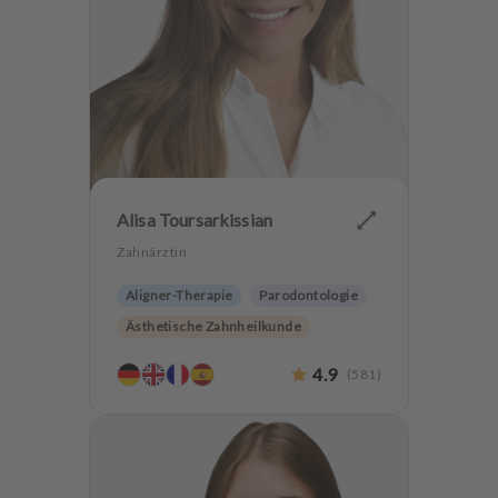
Alisa Toursarkissian
Zahnärztin
Aligner-Therapie
Parodontologie
Ästhetische Zahnheilkunde
Hochwertiger Zahnersatz
4.9
(
581
)