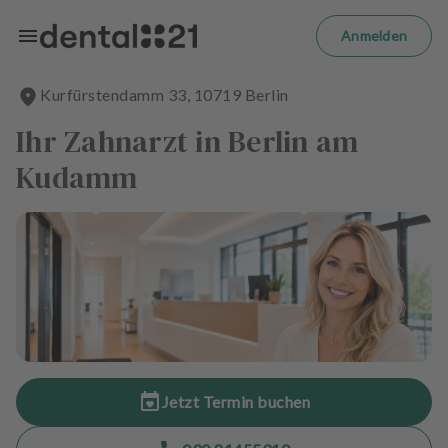
Zum Hauptinhalt springen
m
el
Anmelden
d
e
Kurfürstendamm
33
,
10719
Berlin
n
S
Ihr Zahnarzt in Berlin am
t
a
Kudamm
r
t
s
e
i
t
e
B
e
Jetzt Termin buchen
h
a